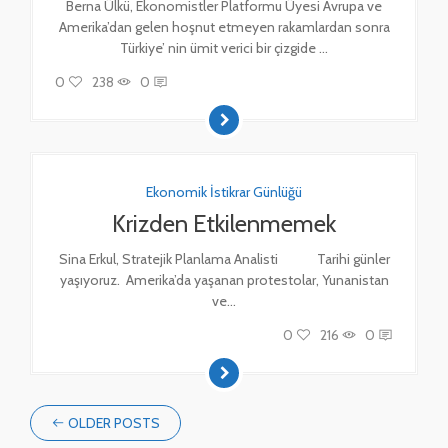
Berna Ülkü, Ekonomistler Platformu Üyesi Avrupa ve
Amerika’dan gelen hoşnut etmeyen rakamlardan sonra
Türkiye’ nin ümit verici bir çizgide ...
0
238
0
Ekonomik İstikrar Günlüğü
Krizden Etkilenmemek
Sina Erkul, Stratejik Planlama Analisti Tarihi günler
yaşıyoruz. Amerika’da yaşanan protestolar, Yunanistan
ve...
0
216
0
OLDER POSTS