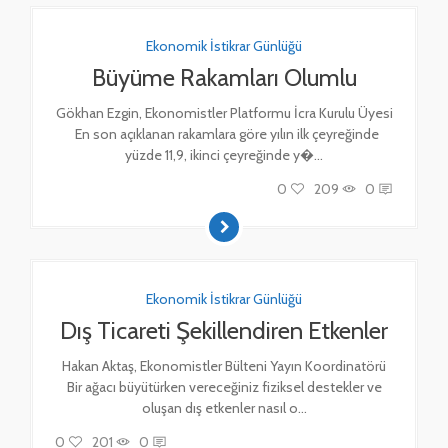
Ekonomik İstikrar Günlüğü
Büyüme Rakamları Olumlu
Gökhan Ezgin, Ekonomistler Platformu İcra Kurulu Üyesi
En son açıklanan rakamlara göre yılın ilk çeyreğinde
yüzde 11,9, ikinci çeyreğinde y�...
0
209
0
Ekonomik İstikrar Günlüğü
Dış Ticareti Şekillendiren Etkenler
Hakan Aktaş, Ekonomistler Bülteni Yayın Koordinatörü
Bir ağacı büyütürken vereceğiniz fiziksel destekler ve
oluşan dış etkenler nasıl o...
0
201
0